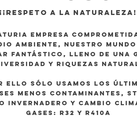
¡¡RESPETO A LA NATURALEZA!
ATURIA EMPRESA COMPROMETID
DIO AMBIENTE, NUESTRO mundo
ar fantástico, lleno de una 
diversidad y riquezas natura
r ello sólo usamos los últi
ses menos contaminantes, S
O INVERNADERO Y CAMBIO CLIM
gASES: R32 y R410A